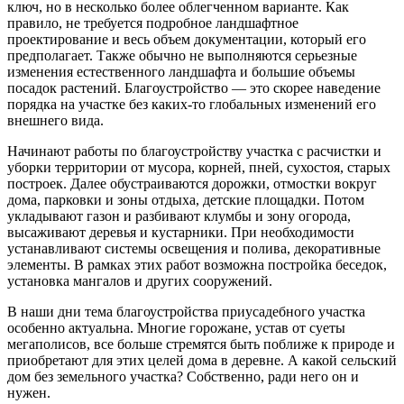
ключ, но в несколько более облегченном варианте. Как
правило, не требуется подробное ландшафтное
проектирование и весь объем документации, который его
предполагает. Также обычно не выполняются серьезные
изменения естественного ландшафта и большие объемы
посадок растений. Благоустройство — это скорее наведение
порядка на участке без каких-то глобальных изменений его
внешнего вида.
Начинают работы по благоустройству участка с расчистки и
уборки территории от мусора, корней, пней, сухостоя, старых
построек. Далее обустраиваются дорожки, отмостки вокруг
дома, парковки и зоны отдыха, детские площадки. Потом
укладывают газон и разбивают клумбы и зону огорода,
высаживают деревья и кустарники. При необходимости
устанавливают системы освещения и полива, декоративные
элементы. В рамках этих работ возможна постройка беседок,
установка мангалов и других сооружений.
В наши дни тема благоустройства приусадебного участка
особенно актуальна. Многие горожане, устав от суеты
мегаполисов, все больше стремятся быть поближе к природе и
приобретают для этих целей дома в деревне. А какой сельский
дом без земельного участка? Собственно, ради него он и
нужен.